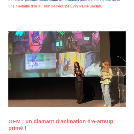
une
médaille d’or
au sein de
l’équipe Évry Paris-Saclay
.
GEM : un diamant d’animation d’e-artsup
primé !