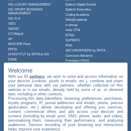
ISG LUXURY MANAGEMENT
Epitech Digital School
ISG SPORT BUSINESS
Epitech Executive
MANAGEMENT
Coding Academy
ISG R.H
Web@cademie
ISEG
e-artsup
ISEFAC
Ionis-STM
ICS Bégué
ETNA
XP
SUPINFO
MOD’SPE Paris
PHG
EPITA
SECURESPHERE by EPITA
IA INSTITUT by EPITA & ISG
Concours Advance
ESME
Fondation IONIS
IPSA
Welcome
SupBiotech
With our 83
partners
, we wish to store and access information on
your devices (cookies, pixels in emails, etc.), combine and share
your personal data with our partners, whether collected on this
Infos pratiques
website or in our emails, already held by some of us, or obtained
later, including in other contexts.
Processing this data (identifiers, browsing, preferences, purchases,
Contact IONIS
loyalty programs, IP, postal addresses and emails, phone, precise
geolocation, etc.) allows developing and offering you services,
Contact écoles
content, commercial offers and ads across your devices and
Newsroom
screens (including by email, post, SMS, phone, audio, and video),
personalising them, measuring their performance, and analysing
Revue de presse
audiences. Session recording of your browsing and interactions
Mentions légales
helps improve your experience.