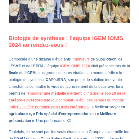
Biologie de synthèse : l’équipe iGEM IONIS
2024 au rendez-vous !
Composée d’une dizaine d’étudiants
ingénieurs
de
SupBiotech
, de
l’
ESME
et de l’
EPITA
, l’équipe
iGEM IONIS 2024
était présente lors de
la
finale de l’iGEM
, plus grand concours étudiant au monde dédié à la
biologie de synthèse.
CAP’siRNA
, son projet de solution innovante
cherchant à combattre le virus du jaunissement de la betterave, lui a
permis de
remporter
une médaille d’argent
, d’intégrer
le Top 10 de la
catégorie overgraduate
(qui comptait 74 équipes venues du monde
entier) et d’être
nominée dans trois catégories
:
« Meilleur projet en
agriculture », « Prix spécial d’entrepreneuriat » et « Meilleure
présentation »
. Une performance XXL !
Toutefois, ce ne sont pas les seuls étudiants du Groupe a avoir brillé lors
de l’iGEM puisque
Clara Sube
(SupBiotech promo 2025) a décroché