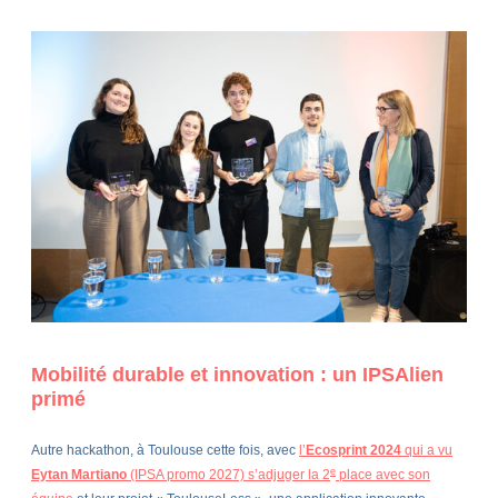
Mobilité durable et innovation : un IPSAlien
primé
Autre hackathon, à Toulouse cette fois, avec
l’
Ecosprint 2024
qui a vu
e
Eytan Martiano
(IPSA promo 2027) s’adjuger la 2
place avec son