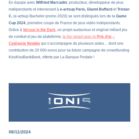
En équipe avec
Wilfried Marcadet
, producteur, développeur de jeux
indépendants et intervenant à
e-artsup Paris,
Gianni Buffard
et
Tristan
C.
(e-artsup Bachelor promo 2020) se sont distingués lors de la
Game
Cup 2024
, première coupe de France de jeux vidéo indépendants.
Grâce à
Versus in the Dark
, un projet audacieux et original mêlant jeu
de combat et jeu de plateforme,
le trio repart avec le
Prix d’or –
Catégorie Newbie
qui s’accompagne de plusieurs aides… dont une
contribution de 20 000 euros pour sa future campagne de crowdfunding
KissKissBankBank, offerte par La Banque Postale !
08/11/2024