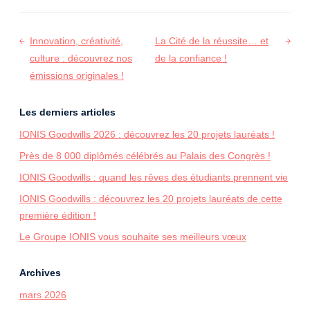
Navigation
Innovation, créativité,
La Cité de la réussite… et
de
culture : découvrez nos
de la confiance !
l’article
émissions originales !
Les derniers articles
IONIS Goodwills 2026 : découvrez les 20 projets lauréats !
Près de 8 000 diplômés célébrés au Palais des Congrès !
IONIS Goodwills : quand les rêves des étudiants prennent vie
IONIS Goodwills : découvrez les 20 projets lauréats de cette
première édition !
Le Groupe IONIS vous souhaite ses meilleurs vœux
Archives
mars 2026