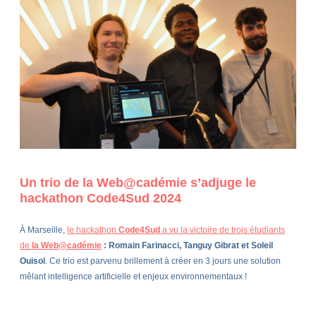
Un trio de la Web@cadémie s’adjuge le
hackathon Code4Sud 2024
À Marseille,
le hackathon
Code4Sud
a vu la victoire de trois étudiants
de
la Web@cadémie
: Romain Farinacci, Tanguy Gibrat et Soleil
Ouisol
. Ce trio est parvenu brillement à créer en 3 jours une solution
mêlant intelligence artificielle et enjeux environnementaux !