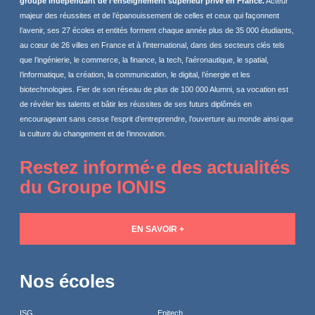
groupe indépendant de l’enseignement supérieur privé en France.
Acteur
majeur des réussites et de l’épanouissement de celles et ceux qui façonnent
l’avenir, ses 27 écoles et entités forment chaque année plus de 35 000 étudiants,
au cœur de 26 villes en France et à l’international, dans des secteurs clés tels
que l’ingénierie, le commerce, la finance, la tech, l’aéronautique, le spatial,
l’informatique, la création, la communication, le digital, l’énergie et les
biotechnologies. Fier de son réseau de plus de 100 000 Alumni, sa vocation est
de révéler les talents et bâtir les réussites de ses futurs diplômés en
encourageant sans cesse l’esprit d’entreprendre, l’ouverture au monde ainsi que
la culture du changement et de l’innovation.
Restez informé·e des actualités
du Groupe IONIS
EN SAVOIR +
Nos écoles
ISG
Epitech