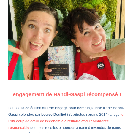
L’engagement de Handi-Gaspi récompensé !
Lors de la 3e édition du
Prix Engagé pour demain
, la biscuiterie
Handi-
Gaspi
cofondée par
Louise Doulliet
(SupBiotech promo 2014) a reçu l
e
Prix coup de cœur de l’économie circulaire et du commerce
responsable
pour ses recettes élaborées à partir d’invendus de pains