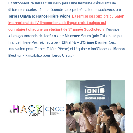
Ecotrophelia
réunissait sur deux jours une trentaine d’étudiants de
différentes écoles afin de répondre aux problématiques soulevées par
Terres Univia
et
France Filière Pêche
.
La remise des prix lors du
Salon
International de l’Alimentation
a distingué
trois équipes qui
e
comptaient chacune un étudiant de 5
année SupBiotech
: l’équipe
« Les gourmands de l’océan »
de
Maxence Soum
(prix Faisabilité pour
France Filière Pêche), l’équipe
« EfFish’& »
d’
Oriane Brunier
(prix
Innovation pour France Filière Pêche) et l’équipe
« Inn’Oleo »
de
Manon
Bost
(prix Faisabilité pour Terres Univia) !