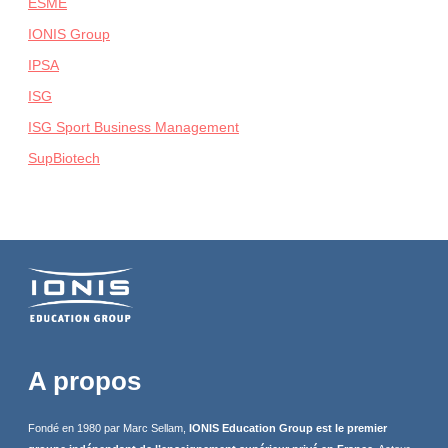
ESME
IONIS Group
IPSA
ISG
ISG Sport Business Management
SupBiotech
A propos
Fondé en 1980 par Marc Sellam,
IONIS Education Group est le premier