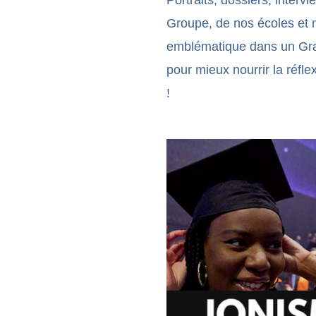
Portraits, dossiers, interv
Groupe, de nos écoles et 
emblématique dans un Gran
pour mieux nourrir la réfl
!